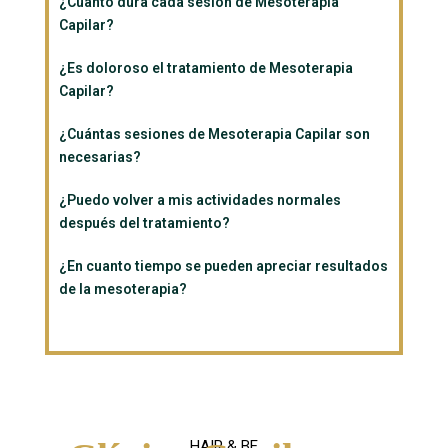
¿Cuánto dura cada sesión de Mesoterapia
Capilar?
¿Es doloroso el tratamiento de Mesoterapia
Capilar?
¿Cuántas sesiones de Mesoterapia Capilar son
necesarias?
¿Puedo volver a mis actividades normales
después del tratamiento?
¿En cuanto tiempo se pueden apreciar resultados
de la mesoterapia?
HAIR & BE