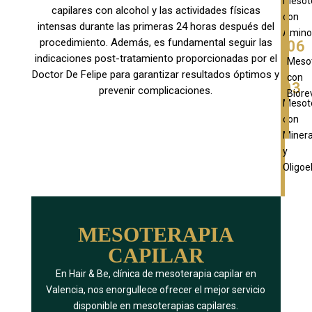
Mesot
capilares con alcohol y las actividades físicas
con
intensas durante las primeras 24 horas después del
Amino
procedimiento. Además, es fundamental seguir las
06
indicaciones post-tratamiento proporcionadas por el
Meso
Doctor De Felipe para garantizar resultados óptimos y
con
03
prevenir complicaciones.
Biore
Mesot
con
Minera
y
Oligo
MESOTERAPIA
CAPILAR
En Hair & Be, clínica de mesoterapia capilar en
Valencia, nos enorgullece ofrecer el mejor servicio
disponible en mesoterapias capilares.