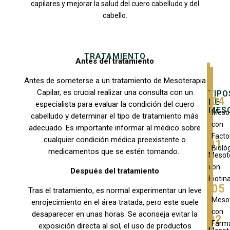
capilares y mejorar la salud del cuero cabelludo y del
cabello.
TRATAMIENTO
Antes del tratamiento
Antes de someterse a un tratamiento de Mesoterapia
Capilar, es crucial realizar una consulta con un
TIPO
04
DE
especialista para evaluar la condición del cuero
MES
Meso
cabelludo y determinar el tipo de tratamiento más
con
adecuado. Es importante informar al médico sobre
Facto
cualquier condición médica preexistente o
01
Bioló
medicamentos que se estén tomando.
Mesot
con
Después del tratamiento
Biotin
05
Tras el tratamiento, es normal experimentar un leve
Meso
enrojecimiento en el área tratada, pero este suele
con
desaparecer en unas horas. Se aconseja evitar la
02
Fárm
exposición directa al sol, el uso de productos