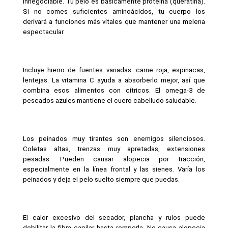
innegociable. Tu pelo es básicamente proteína (queratina). 
Si no comes suficientes aminoácidos, tu cuerpo los 
derivará a funciones más vitales que mantener una melena 
espectacular.
Incluye hierro de fuentes variadas: carne roja, espinacas, 
lentejas. La vitamina C ayuda a absorberlo mejor, así que 
combina esos alimentos con cítricos. El omega-3 de 
pescados azules mantiene el cuero cabelludo saludable.
Los peinados muy tirantes son enemigos silenciosos. 
Coletas altas, trenzas muy apretadas, extensiones 
pesadas. Pueden causar alopecia por tracción, 
especialmente en la línea frontal y las sienes. Varía los 
peinados y deja el pelo suelto siempre que puedas.
El calor excesivo del secador, plancha y rulos puede 
debilitar la fibra capilar hasta romperla. No causa alopecia 