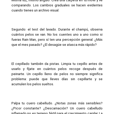
Misma luz, mismo ángulo. Crea una carpeta en tu móvil y ve 
comparando. Los cambios graduales se hacen evidentes 
cuando tienes un archivo visual.
Segundo: el test del lavado. Durante el champú, observa 
cuántos pelos se van. No los cuentes uno a uno como si 
fueras Rain Man, pero sí ten una percepción general. ¿Más 
que el mes pasado? ¿El desagüe se atasca más rápido?
El cepillado también da pistas. Limpia tu cepillo antes de 
usarlo y fíjate en cuántos pelos recoge después de 
peinarte. Un cepillo lleno de pelos no siempre significa 
problema: puede que lleves días sin cepillarte y se 
acumulen los pelos sueltos.
Palpa tu cuero cabelludo. ¿Notas zonas más sensibles? 
¿Picor constante? ¿Descamación? Un cuero cabelludo 
inflamado no es terreno fértil para el crecimiento capilar. La 