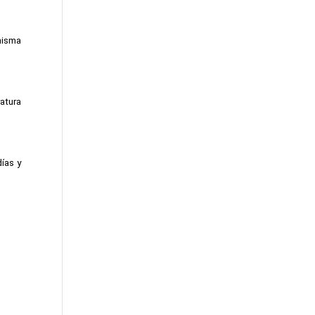
isma 
tura 
ías y 