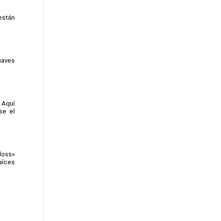
stán 
uaves 
 Aquí 
e el 
loss» 
aíces 