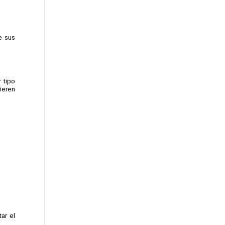
 sus 
 tipo 
eren 
r el 