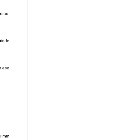
ico. 
inde 
a eso 
-1 mm 