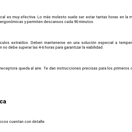
cal es muy efectiva. Lo más molesto suele ser estar tantas horas en la m
as ergonómicas y permiten descansos cada 90 minutos.
lículos extraídos. Deben mantenerse en una solución especial a tempera
 no debe superar las 4-6 horas para garantizar la viabilidad.
 receptora queda al aire. Te dan instrucciones precisas para los primeros d
ica
pocos cuentan con detalle.