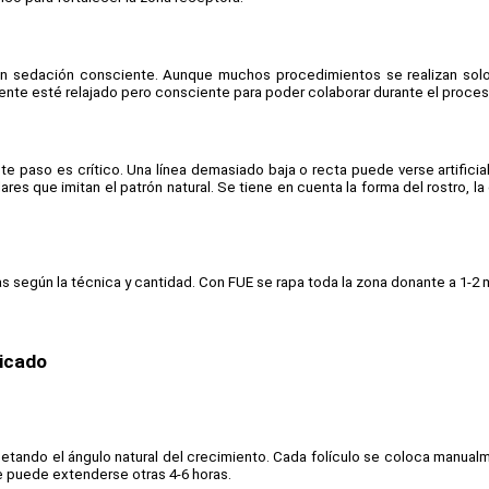
 con sedación consciente. Aunque muchos procedimientos se realizan solo
iente esté relajado pero consciente para poder colaborar durante el proces
te paso es crítico. Una línea demasiado baja o recta puede verse artificial
es que imitan el patrón natural. Se tiene en cuenta la forma del rostro, la
as según la técnica y cantidad. Con FUE se rapa toda la zona donante a 1-2 
licado
etando el ángulo natural del crecimiento. Cada folículo se coloca manualm
ue puede extenderse otras 4-6 horas.