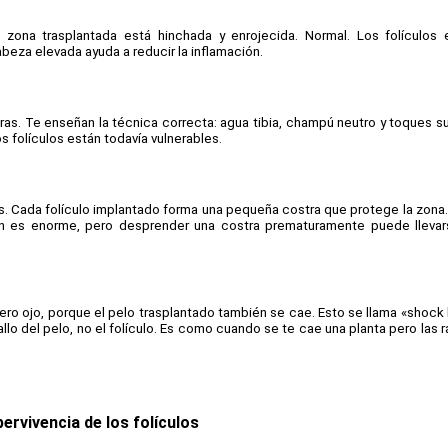
zona trasplantada está hinchada y enrojecida. Normal. Los folículos e
beza elevada ayuda a reducir la inflamación.
horas. Te enseñan la técnica correcta: agua tibia, champú neutro y toques s
s folículos están todavía vulnerables.
as. Cada folículo implantado forma una pequeña costra que protege la zona.
ción es enorme, pero desprender una costra prematuramente puede llevars
ero ojo, porque el pelo trasplantado también se cae. Esto se llama «shock 
lo del pelo, no el folículo. Es como cuando se te cae una planta pero las r
pervivencia de los folículos