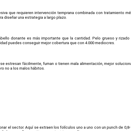
siva que requieren intervención temprana combinada con tratamiento méd
ra diseñar una estrategia a largo plazo.
bello donante es más importante que la cantidad. Pelo grueso y rizado r
alidad puedes conseguir mejor cobertura que con 4.000 mediocres.
e se estresan fácilmente, fuman o tienen mala alimentación, mejor solucion
ero no a los malos hábitos.
cionar el sector. Aquí se extraen los folículos uno a uno con un punch de 0,8