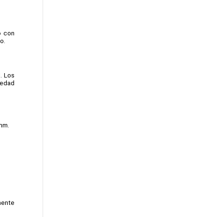
 con 
o.
. Los 
 edad 
mm. 
ente 