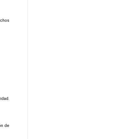
chos 
dad. 
n de 