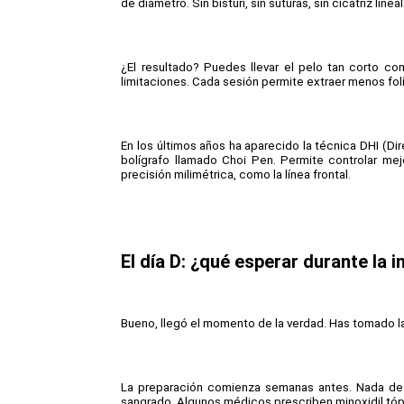
de diámetro. Sin bisturí, sin suturas, sin cicatriz lin
¿El resultado? Puedes llevar el pelo tan corto co
limitaciones. Cada sesión permite extraer menos folí
En los últimos años ha aparecido la técnica DHI (Dire
bolígrafo llamado Choi Pen. Permite controlar mej
precisión milimétrica, como la línea frontal.
El día D: ¿qué esperar durante la 
Bueno, llegó el momento de la verdad. Has tomado la d
La preparación comienza semanas antes. Nada de a
sangrado. Algunos médicos prescriben minoxidil tópi