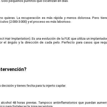
eal. Solo pequeños puntitos que cicatrizan en días.
mo quieras. La recuperación es más rápida y menos dolorosa. Pero tiene
culos (2.000-3.000) y el proceso es más laborioso.
ct Hair Implantation). Es una evolución de la FUE que utiliza un implantador
or el ángulo y la dirección de cada pelo. Perfecto para casos que requi
intervención?
ecisión y tienes fecha para tu injerto capilar.
lcohol 48 horas previas. Tampoco antiinflamatorios que puedan aumenta
co para fortalecer la zona receptora.