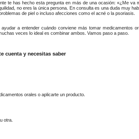
ente te has hecho esta pregunta en más de una ocasión: «¿Me va m
lidad, no eres la única persona. En consulta es una duda muy habit
problemas de piel o incluso afecciones como el acné o la psoriasis.
a ayudar a entender cuándo conviene más tomar medicamentos ora
é muchas veces lo ideal es combinar ambos. Vamos paso a paso.
 te cuenta y necesitas saber
edicamentos orales o aplicarte un producto.
u otra.