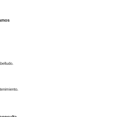
íamos
belludo.
tenimiento.
 consulta