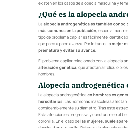
existen en los casos de alopecia masculina y feme
¿Qué es la alopecia and
La
alopecia androgenética es también conoci
más comunes en la población
, especialmente 
tipo de problema capilar es fácilmente identifica
que poco a poco avanza. Por lo tanto,
la mejor m
prematura y evitar su avance.
El problema capilar relacionado con la alopecia
alteración genética
, que afectan al folículo pil
hombres.
Alopecia androgenética
La alopecia androgenética
en hombres es gener
hereditarios
. Las hormonas masculinas afectan al
considerablemente su diámetro. Tras este estrech
Esta afección es progresiva y constante en el tie
coronilla. En el caso de
las mujeres, suele apare
densidad en el cabello. Detectar la alopecia and