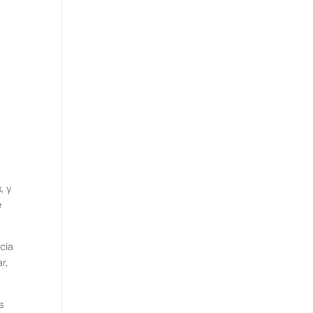
, y
e
cia
r,
s