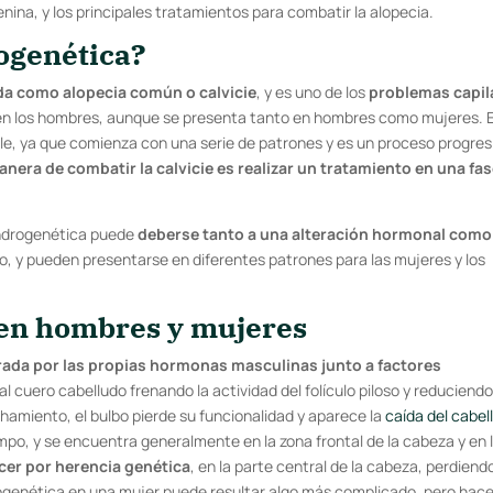
nina, y los principales tratamientos para combatir la alopecia
.
rogenética?
da como alopecia común o calvicie
, y es uno de los
problemas capil
en los hombres, aunque se presenta tanto en hombres como mujeres. 
ble, ya que comienza con una serie de patrones y es un proceso progres
anera de combatir la calvicie es realizar un tratamiento en una fa
 androgenética puede
deberse tanto a una alteración hormonal como
oso, y pueden presentarse en diferentes patrones para las mujeres y los
 en hombres y mujeres
ada por las propias hormonas masculinas junto a factores
 cuero cabelludo frenando la actividad del folículo piloso y reduciend
amiento, el bulbo pierde su funcionalidad y aparece la
caída del cabel
mpo, y se encuentra generalmente en la zona frontal de la cabeza y en 
cer por herencia genética
, en la parte central de la cabeza, perdiend
rogenética en una mujer puede resultar algo más complicado, pero hace