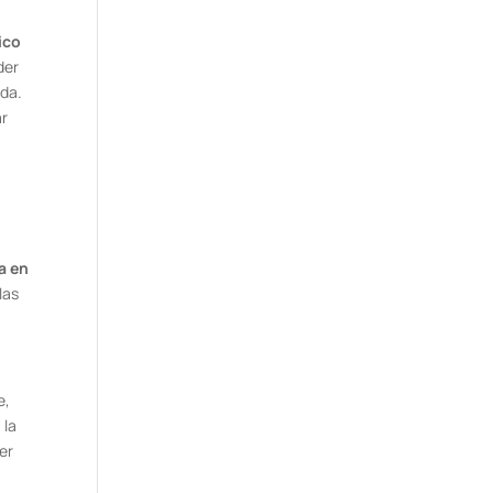
ico
der
ada.
ar
a en
las
e,
 la
er