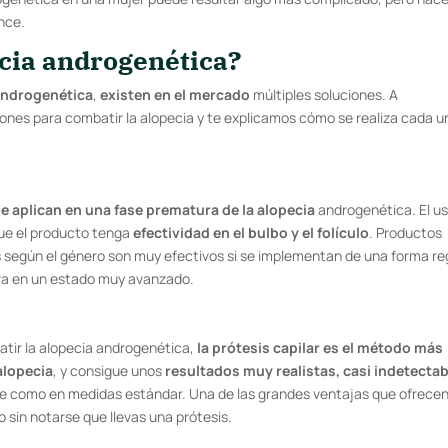
nce.
cia androgenética?
 androgenética
,
existen en el mercado
múltiples soluciones. A
ones para combatir la alopecia y te explicamos cómo se realiza cada u
e aplican en una fase prematura de la alopecia
androgenética. El u
ue el producto tenga
efectividad en el bulbo y el folículo
. Productos
según el género son muy efectivos si se implementan de una forma re
ra en un estado muy avanzado.
atir la alopecia androgenética,
la prótesis capilar es el método más
alopecia
, y consigue unos
resultados muy realistas, casi indetecta
nte como en medidas estándar. Una de las grandes ventajas que ofrecen
o sin notarse que llevas una prótesis.