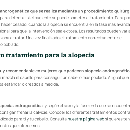
a androgenética que se realiza mediante un procedimiento quirúrg
 para detectar si el paciente se puede someter al tratamiento. Para po
ebe haber cesado, cuando la alopecia se encuentra en la fase más avanz
sional para que la intervención sea exitosa. Los resultados pueden vari
a zona a tratar. Una vez finalizado el tratamiento correctamente se
lo poblado.
o tratamiento para la alopecia
 muy recomendable en mujeres que padecen alopecia androgenétic
e mezcla el cabello para conseguir un cabello más poblado. Al igual que 
ida estándar o creados a medida.
lopecia androgenética
, y según el sexo y la fase en la que se encuentr
onsigan frenar la calvicie. Conocer los diferentes tratamientos contra
ndicado para ti y tu cabello. Consulta
nuestra página web
si quieres ten
mientos que ofrecemos.