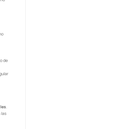
no
so de
gular
bles
.
 las