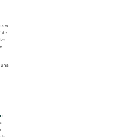
ares
Este
ivo
se
 una
o
lo
.
la
o
rlo