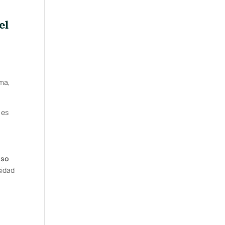
el
sma,
 es
nso
sidad
s