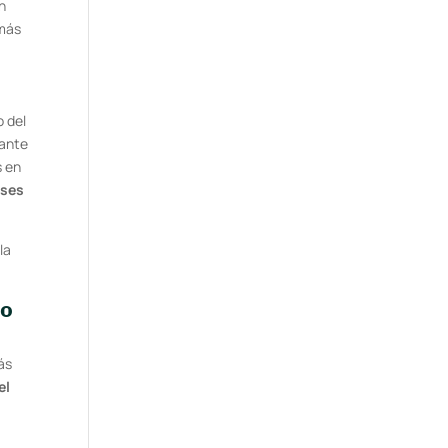
n
 más
o del
sante
s en
eses
la
lo
ás
el