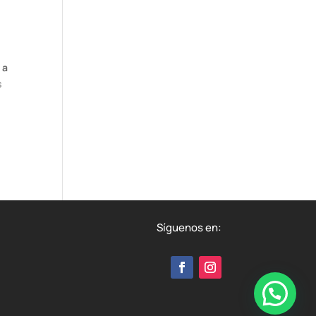
 a
s
Síguenos en: