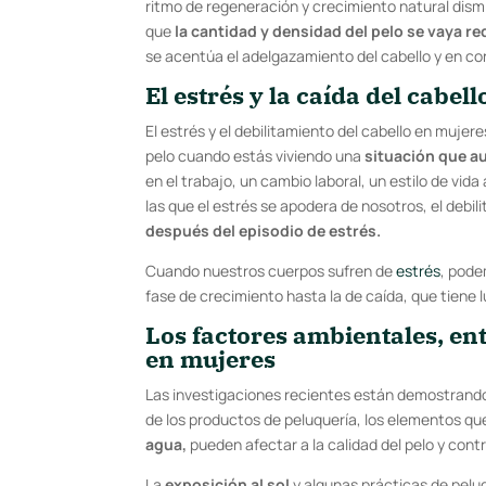
ritmo de regeneración y crecimiento natural dism
que
la cantidad y densidad del pelo se vaya r
se acentúa el adelgazamiento del cabello y en co
El estrés y
la caída del cabel
El estrés y el debilitamiento del cabello en muje
pelo cuando estás viviendo una
situación que a
en el trabajo, un cambio laboral, un estilo de vid
las que el estrés se apodera de nosotros, el debil
después del episodio de estrés.
Cuando nuestros cuerpos sufren de
estrés
, pode
fase de crecimiento hasta la de caída, que tiene
Los factores ambientales, ent
en mujeres
Las investigaciones recientes están demostrand
de los productos de peluquería, los elementos q
agua,
pueden afectar a la calidad del pelo y contr
La
exposición al sol
y algunas prácticas de pel