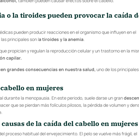
alcohol,
también pueden causar efectos sobre el cabello.
o la tiroides pueden provocar la caída d
icas pueden producir reacciones en el organismo que influyen en el
las principales son l
a tiroides y la anemia
.
que propician y regulan la reproducción celular y un trastorno en la mi
ón capilar.
ucen grandes consecuencias en nuestra salud,
uno de los principales
l cabello en mujeres
ual durante la menopausia. En este periodo, suele darse un gran
desce
acer que se pierdan más folículos pilosos, la pérdida de volumen y den
e.
as causas de
la caída del cabello en mujere
el proceso habitual del envejecimiento. El pelo se vuelve más frágil, el