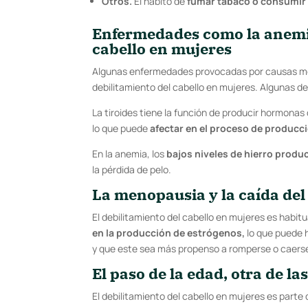
Otros.
El hábito de
fumar tabaco o consumir 
Enfermedades como la anemia 
cabello en mujeres
Algunas enfermedades provocadas por causas méd
debilitamiento del cabello en mujeres. Algunas de 
La tiroides tiene la función de producir hormonas 
lo que puede
afectar en el proceso de producci
En la anemia, los
bajos niveles de hierro prod
la pérdida de pelo.
La menopausia y
la caída de
El debilitamiento del cabello en mujeres es habit
en la producción de estrógenos,
lo que puede h
y que este sea más propenso a romperse o caers
El paso de la edad, otra de l
El debilitamiento del cabello en mujeres es parte d