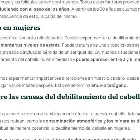
inuye y los folículos se van contrayendo. Todos estos factores provoca
educiendo con el paso de los años.
A partir de los 50 años es cuando
nsecuencia de esto, la caída del mismo.
lo en mujeres
res están altamente relacionados. Puedes experimentar el debilitamient
umenta tus niveles de estrés
. Puede tratarse de una situación estre
a ajetreado o incluso la pérdida de un ser querido. En muchas situacione
itamiento del cabello no es inmediato y
puede aparecer entre 3 y 6 m
mos experimentar importantes alteraciones en nuestro cabello, desde 
 lugar varios meses después. Esto se denomina
efluvio telógeno.
re las causas del debilitamiento del cabel
o que nuestro entorno también puede afectar a nuestro cabello. Adem
ue nos rodean, como la
contaminación atmosférica y los minerales d
ibuir de manera potencial al debilitamiento del cabello en mujeres.
uquería comunes, como los
tintes, el calor y los métodos de alisado