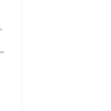
os
 en
o